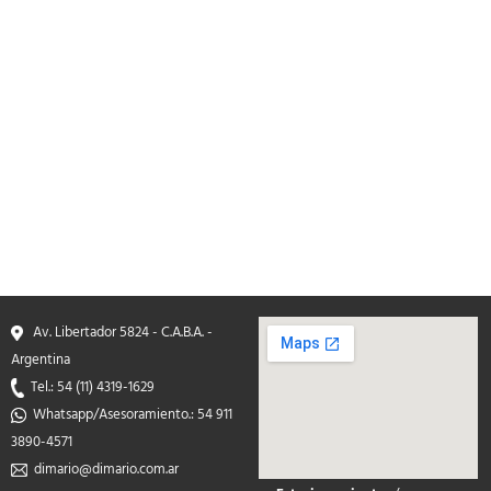
Av. Libertador 5824 - C.A.B.A. -
Argentina
Tel.: 54 (11) 4319-1629
Whatsapp/Asesoramiento.: 54 911
3890-4571
dimario@dimario.com.ar