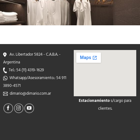
Av. Libertador 5824 - C.A.B.A. -
Argentina
Tel.: 54 (11) 4319-1629
Whatsapp/Asesoramiento.: 54 911
3890-4571
dimario@dimario.com.ar
Estacionamiento
s/cargo para
soap2day
clientes.
google maps on your
website