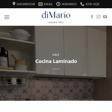
Saltar
SHOWROOM
EMAIL
HORARIOS
4319-1629
al
contenido
SALE
Cocina Laminado