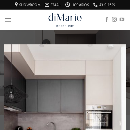
Saltar
SHOWROOM
EMAIL
HORARIOS
4319-1629
al
contenido