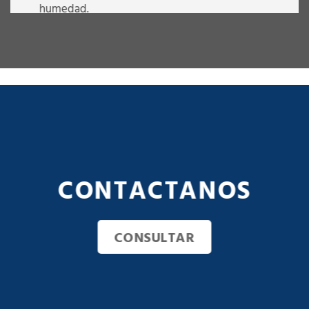
humedad.
Al ser un diseño a medida y personalizado,
esta cocina puede realizarse en distintas
medidas, materiales y colores a elección.
VER COLORES DISPONIBLES
QUIERO SABER MÁS
CONTACTANOS
CONSULTAR