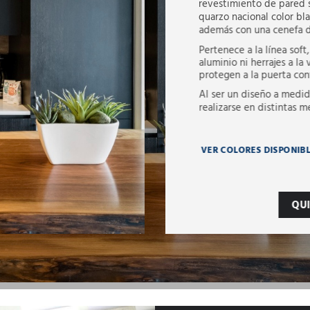
revestimiento de pared 
quarzo nacional color bla
además con una cenefa de
Pertenece a la línea sof
aluminio ni herrajes a la
protegen a la puerta co
Al ser un diseño a medid
realizarse en distintas m
VER COLORES DISPONIB
QU