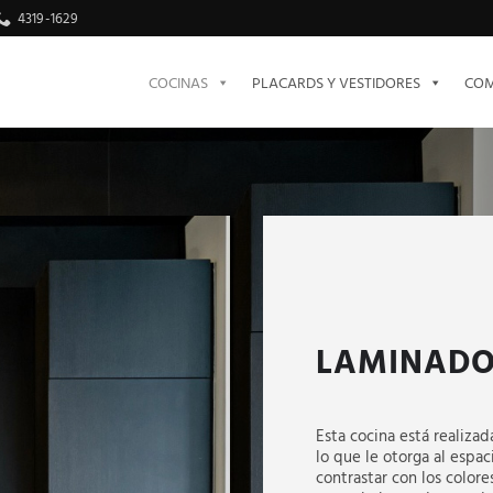
4319-1629
COCINAS
PLACARDS Y VESTIDORES
COM
LAMINADO
Esta cocina está realiza
lo que le otorga al espac
contrastar con los colores