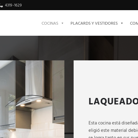
4319-1629
COCINAS
PLACARDS Y VESTIDORES
COM
LAQUEADO
Esta cocina está diseñada
eligió este material debi
se logra tanto en sus pue