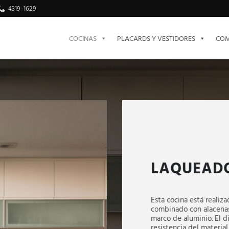
4319-1629
COCINAS
PLACARDS Y VESTIDORES
COM
LAQUEADO
Esta cocina está reali
combinado con alacenas
marco de aluminio. El di
resistencia del materia