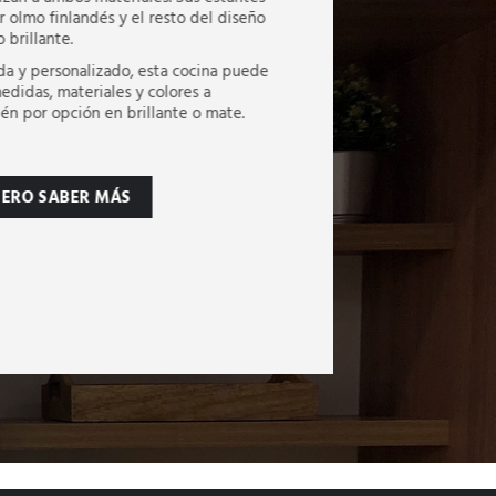
 olmo finlandés y el resto del diseño
brillante.
da y personalizado, esta cocina puede
medidas, materiales y colores a
n por opción en brillante o mate.
IERO SABER MÁS