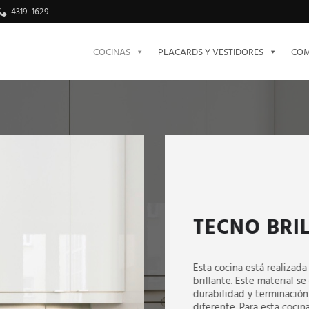
4319-1629
COCINAS
PLACARDS Y VESTIDORES
COM
TECNO BRI
Esta cocina está realiza
brillante. Este material se
durabilidad y terminación
diferente. Para esta cocin