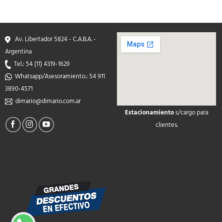
Av. Libertador 5824 - C.A.B.A. -
Argentina
Tel.: 54 (11) 4319-1629
Whatsapp/Asesoramiento.: 54 911
3890-4571
dimario@dimario.com.ar
Estacionamiento
s/cargo para
soap2day
clientes.
google maps on your
website