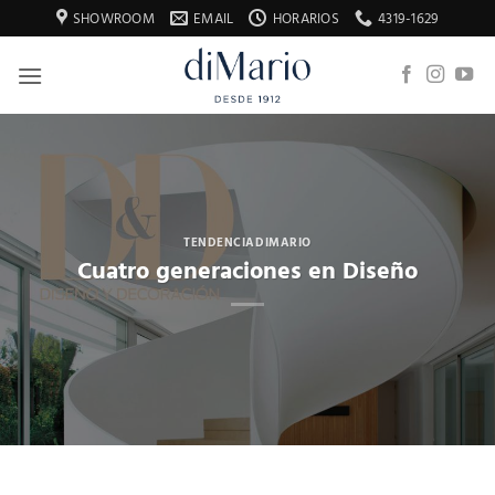
Saltar
SHOWROOM
EMAIL
HORARIOS
4319-1629
al
contenido
TENDENCIADIMARIO
Cuatro generaciones en Diseño