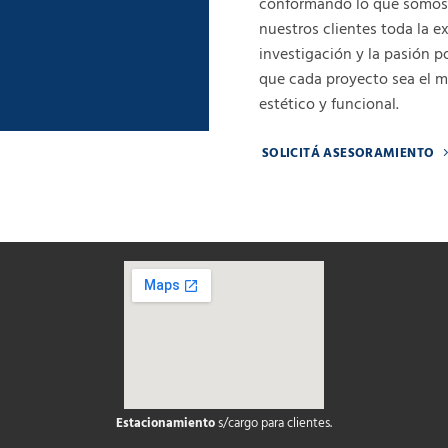
conformando lo que somos
nuestros clientes toda la 
investigación y la pasión 
que cada proyecto sea el m
estético y funcional.
SOLICITÁ ASESORAMIENTO
Estacionamiento
s/cargo para clientes.
soap2day