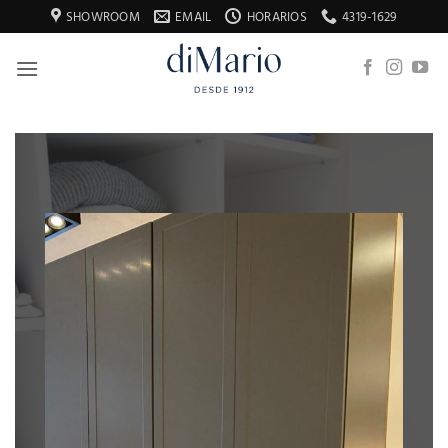
Saltar
SHOWROOM
EMAIL
HORARIOS
4319-1629
al
contenido