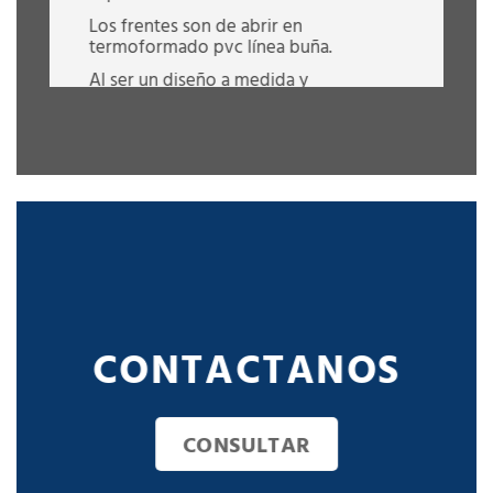
Los frentes son de abrir en
termoformado pvc línea buña.
Al ser un diseño a medida y
personalizado, este placard puede
realizarse en distintas medidas y
colores a elección.
VER COLORES DISPONIBLES
QUIERO SABER MÁS
CONTACTANOS
CONSULTAR