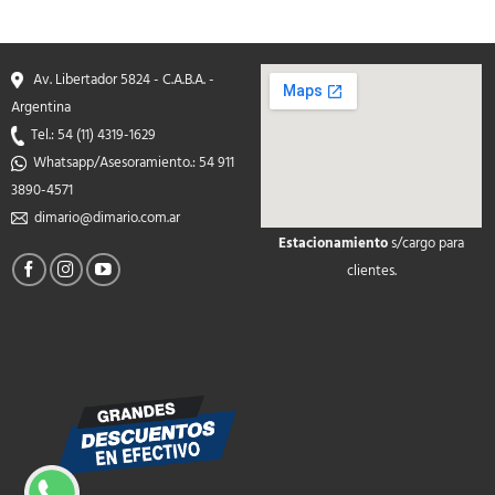
Av. Libertador 5824 - C.A.B.A. -
Argentina
Tel.: 54 (11) 4319-1629
Whatsapp/Asesoramiento.: 54 911
3890-4571
dimario@dimario.com.ar
Estacionamiento
s/cargo para
soap2day
clientes.
google maps on your
website