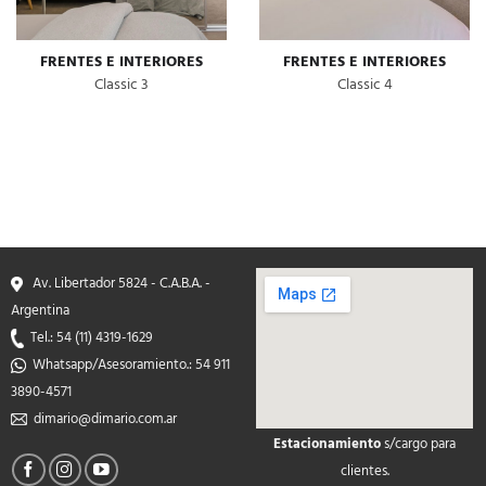
FRENTES E INTERIORES
FRENTES E INTERIORES
Classic 3
Classic 4
Av. Libertador 5824 - C.A.B.A. -
Argentina
Tel.: 54 (11) 4319-1629
Whatsapp/Asesoramiento.: 54 911
3890-4571
dimario@dimario.com.ar
Estacionamiento
s/cargo para
soap2day
clientes.
google maps on your