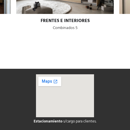
FRENTES E INTERIORES
Combinados 5
Estacionamiento
s/cargo para clientes.
soap2day
google maps on your