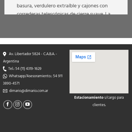
basura, verdulero extraíble y cajones con
correderas telescópicas de cierre suave. La
mesada es de Silestone Pearl Jasmine.
Al ser un diseño a medida y personalizado,
esta cocina puede realizarse en distintas
medidas, materiales y colores a elección
Av. Libertador 5824 - C.A.B.A. -
Argentina
Tel.: 54 (11) 4319-1629
QUIERO SABER MÁS
Whatsapp/Asesoramiento.: 54 911
3890-4571
dimario@dimario.com.ar
Estacionamiento
s/cargo para
soap2day
clientes.
google maps on your
website