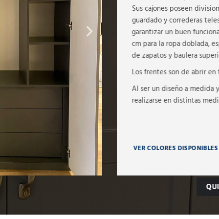
Sus cajones poseen division
guardado y correderas teles
garantizar un buen funcion
cm para la ropa doblada, es
de zapatos y baulera superi
Los frentes son de abrir en
Al ser un diseño a medida 
realizarse en distintas medi
VER COLORES DISPONIBLES
QU