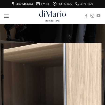
Saltar
SHOWROOM
EMAIL
HORARIOS
4319-1629
al
contenido