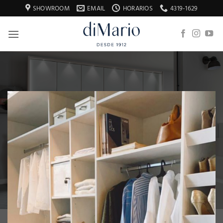
Saltar
SHOWROOM
EMAIL
HORARIOS
4319-1629
al
contenido
Up