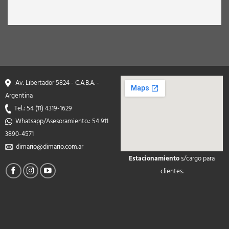
Av. Libertador 5824 - C.A.B.A. -
Argentina
Tel.: 54 (11) 4319-1629
Whatsapp/Asesoramiento.: 54 911
3890-4571
dimario@dimario.com.ar
Estacionamiento
s/cargo para
soap2day
clientes.
google maps on your
website