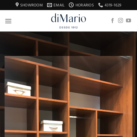
Saltar
SHOWROOM
EMAIL
HORARIOS
4319-1629
al
contenido