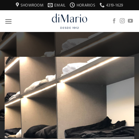
Saltar
SHOWROOM
EMAIL
HORARIOS
4319-1629
al
contenido