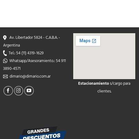
Av. Libertador 5824 - C.A.B.A. -
Argentina
Tel.: 54 (11) 4319-1629
Whatsapp/Asesoramiento.: 54 911
3890-4571
dimario@dimario.com.ar
Estacionamiento
s/cargo para
soap2day
clientes.
google maps on your
website