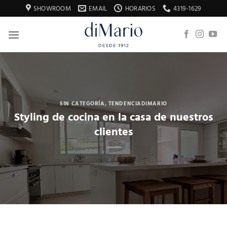
Saltar
SHOWROOM
EMAIL
HORARIOS
4319-1629
al
contenido
SIN CATEGORÍA
,
TENDENCIADIMARIO
Styling de cocina en la casa de nuestros
clientes