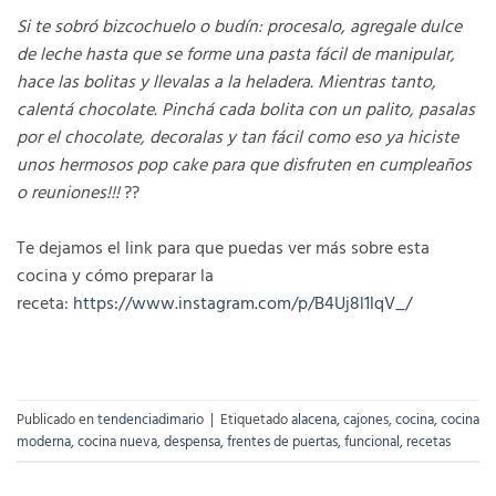
Si te sobró bizcochuelo o budín: procesalo, agregale dulce
de leche hasta que se forme una pasta fácil de manipular,
hace las bolitas y llevalas a la heladera. Mientras tanto,
calentá chocolate. Pinchá cada bolita con un palito, pasalas
por el chocolate, decoralas y tan fácil como eso ya hiciste
unos hermosos pop cake para que disfruten en cumpleaños
o reuniones!!!
??
Te dejamos el link para que puedas ver más sobre esta
cocina y cómo preparar la
receta:
https://www.instagram.com/p/B4Uj8l1lqV_/
Publicado en
tendenciadimario
|
Etiquetado
alacena
,
cajones
,
cocina
,
cocina
moderna
,
cocina nueva
,
despensa
,
frentes de puertas
,
funcional
,
recetas