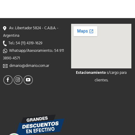
Av. Libertador 5824 - C.A.B.A. -
Argentina
Tel.: 54 (11) 4319-1629
Whatsapp/Asesoramiento.: 54 911
3890-4571
dimario@dimario.com.ar
Estacionamiento
s/cargo para
soap2day
clientes.
google maps on your
website