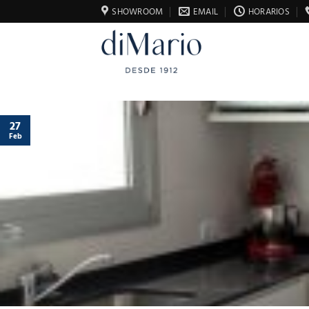
Saltar
SHOWROOM
EMAIL
HORARIOS
al
contenido
27
Feb