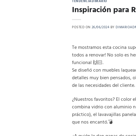
TENDENCIADIMARIO
Inspiración para 
POSTED ON
26/06/2024
BY
DIMARIOAD
Te mostramos esta cocina supe
todos a renovar! No solo es h
funcional 🙌🏻.
Se diseñó con muebles laquead
detalles muy bien pensados, 
de las necesidades del cliente.
¿Nuestros favoritos? El color el
combina vidrio con aluminio n
práctico), el lavavajillas pane
que nos encantó.💣
¿A quién le dan ganas de cocin