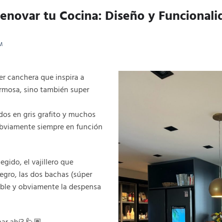
Renovar tu Cocina: Diseño y Funcional
M
r canchera que inspira a
ermosa, sino también super
os en gris grafito y muchos
obviamente siempre en función
egido, el vajillero que
egro, las dos bachas (súper
lable y obviamente la despensa
ar ahí? 🙋🏽