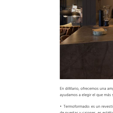
En diMario, ofrecemos una ampl
ayudamos a elegir el que más 
•⁠ ⁠Termoformado: es un revest
de puertas y cajones, es estét