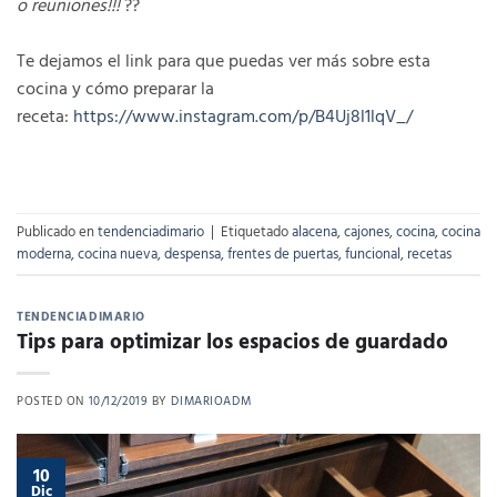
o reuniones!!!
??
Te dejamos el link para que puedas ver más sobre esta
cocina y cómo preparar la
receta:
https://www.instagram.com/p/B4Uj8l1lqV_/
Publicado en
tendenciadimario
|
Etiquetado
alacena
,
cajones
,
cocina
,
cocina
moderna
,
cocina nueva
,
despensa
,
frentes de puertas
,
funcional
,
recetas
TENDENCIADIMARIO
Tips para optimizar los espacios de guardado
POSTED ON
10/12/2019
BY
DIMARIOADM
10
Dic